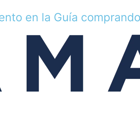
e
n
t
o
e
n
l
a
G
u
í
a
c
o
m
p
r
a
n
d