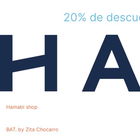
Ir
al
2
0
%
d
e
d
e
s
c
u
contenido
Hamabi shop
BAT. by Zita Chocarro