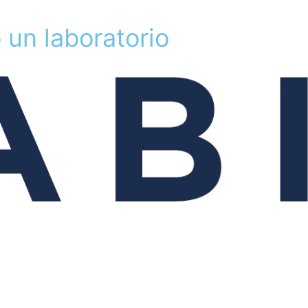
o
u
n
l
a
b
o
r
a
t
o
r
i
o