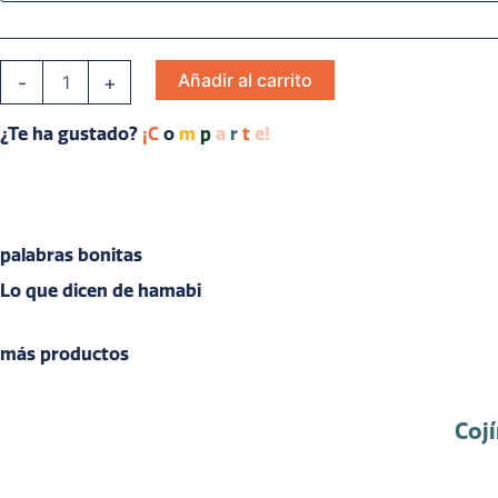
y
composición
cantidad
Añadir al carrito
-
+
¿Te ha gustado?
¡C
o
m
p
a
r
t
e!
palabras bonitas
Lo que dicen de hamabi
más productos
Cojí