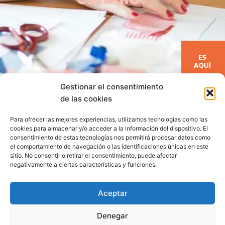
ES
AQUÍ
Gestionar el consentimiento
de las cookies
Para ofrecer las mejores experiencias, utilizamos tecnologías como las
cookies para almacenar y/o acceder a la información del dispositivo. El
BLOG
COLECCIONES
consentimiento de estas tecnologías nos permitirá procesar datos como
el comportamiento de navegación o las identificaciones únicas en este
sitio. No consentir o retirar el consentimiento, puede afectar
CONTACTO
COLABORACIONES
negativamente a ciertas características y funciones.
PRENSA
Aceptar
P
I
AVISO LEGAL
i
n
POLÍTICA DE PRIVACIDAD
Denegar
n
s
POLÍTICA DE COOKIES