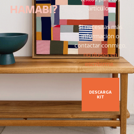
HAMABI?
artículos.
Si necesitas más
información o
contactar conmigo,
no dudes en
escribirme.
DESCARGA
KIT