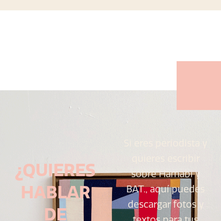
Si eres periodista y
quieres escribir
¿QUIERES
sobre Hamabi y
HABLAR
BAT., aquí puedes
descargar fotos y
DE
textos para tus