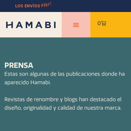
Ir
M
E
I
T
P
E
S
N
L
O
S
E
N
V
Í
O
S
F
Í
S
I
C
O
S
V
O
L
V
E
R
Á
N
E
al
contenido
Carrito
0
PRENSA
Estas son algunas de las publicaciones donde ha
aparecido Hamabi.
Revistas de renombre y blogs han destacado el
diseño, originalidad y calidad de nuestra marca.