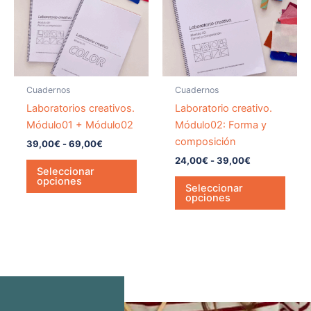
hasta
hasta
variantes.
varia
69,00€
39,00€
Las
Las
opciones
opci
se
se
pueden
pued
Cuadernos
Cuadernos
elegir
elegir
Laboratorios creativos.
Laboratorio creativo.
en
en
Módulo01 + Módulo02
Módulo02: Forma y
la
la
composición
39,00
€
-
69,00
€
página
págin
24,00
€
-
39,00
€
de
de
Seleccionar
opciones
producto
prod
Seleccionar
opciones