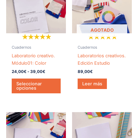
hasta
variantes.
39,00€
Las
opciones
se
AGOTADO
pueden
elegir
Cuadernos
Cuadernos
en
Laboratorio creativo.
Laboratorios creativos.
la
Módulo01: Color
Edición Estudio
página
24,00
€
-
39,00
€
89,00
€
de
producto
Seleccionar
Leer más
opciones
Rango
Rango
Este
Este
de
de
producto
prod
precios:
precios:
desde
tiene
desde
tiene
39,00€
24,00€
múltiples
múlti