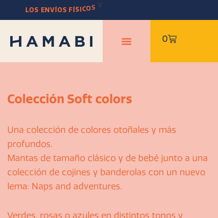
Ir
E
R
B
M
L
O
S
E
N
V
Í
O
S
F
Í
S
I
C
O
S
V
O
L
V
E
R
Á
N
E
N
S
E
P
T
I
E
al
contenido
Carrito
0
Colección Soft colors
Una colección de colores otoñales y más
profundos.
Mantas de tamaño clásico y de bebé junto a una
colección de cojines y banderolas con un nuevo
lema: Naps and adventures.
Verdes, rosas o azules en distintos tonos y