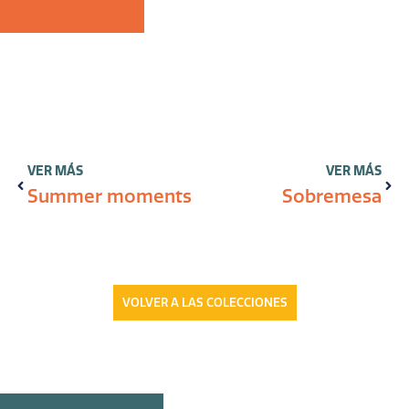
Ant
Sigu
VER MÁS
VER MÁS
Summer moments
Sobremesa
VOLVER A LAS COLECCIONES