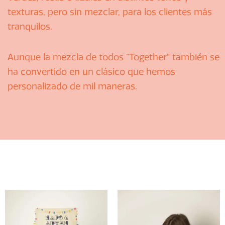
texturas, pero sin mezclar, para los clientes más
tranquilos.
Aunque la mezcla de todos “Together” también se
ha convertido en un clásico que hemos
personalizado de mil maneras.